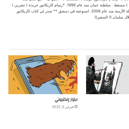
عام1995. *رسام كاريكاتور جريدة ( الوطن ) مسقط . سلطنة عمان منذ عام 1996. *رسام كاريكاتور جريدة ( تشرين )
السورية منذ عام 2002. أهم المجلات : مجلة الأزمنة منذ عام 2006 .اسبوعية في دمشق ** صدر لي كتاب كاريكاتور
ابتزاز إلكتروني
فبراير 5, 2022