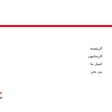
الرئيسية
الرسامون
اتصل بنا
من نحن
تو
icature