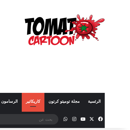
الرئسية
مجلة توميتو كرتون
كاريكاتير
الرسامون
‫X
فيسبوك
‫YouTube
انستقرام
واتساب