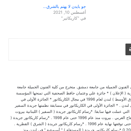
جو بايدن لا يهتم بالشرق…
أغسطس 10, 2021
في "كاريكاتير"
طباعة
ريا، ليسانس في الفنون الجميلة من جامعة دمشق. متخرج من كلية الفنون الجميلة جامعة
تصالات البصرية ( الإعلان ) * جائزة علي وعثمان حافظ الصحفية التي تمنحها المؤسسة
السعودية للابحاث و التسويق ( جريدة الشرق الأوسط ) لندن لعام 1996 في مجال الكاريكاتور * الجائزة الأولى في
يكاتور في مسابقة دولية عام 1990 في لندن . * الجائزة الأولى قي الكاريكاتور في مسابقة نظمتها جريدة السفير
 عام 1989 . اهم الصحف التي عملت فيها سابقا: *رسام كاريكاتور جريدة ( السفير ) اللبنانية بيروت
.منذ عام 1993 حتى عام1997. *جريدة الكفاح العربي . بيروت منذ عام 1996 حتى عام 1998 . *رسام كاريكاتور جريدة (
العرب ) القطرية . الدوحة . منذ عام 1992 حتى توقفها نهاية عام 1996 . *رسام كاريكاتور جريدة ( الشرق ) القطرية .
الدوحة . منذ عام 2000 حتى شهر11 عام2001 0 *رسام كاريكاتور جريدة ( المستقلة ) " أسبوعية " في لندن منذ