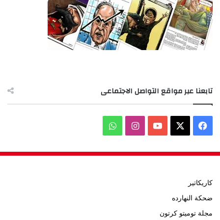
تابعنا عبر مواقع التواصل الاجتماعى
‫X
فيسبوك
‫YouTube
انستقرام
واتساب
كاريكاتير
ضحكة النهارده
مجلة توميتو كرتون