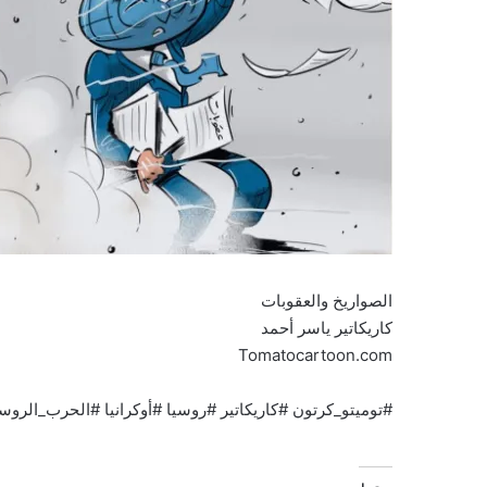
الصواريخ والعقوبات
كاريكاتير ياسر أحمد
Tomatocartoon.com
#توميتو_كرتون #كاريكاتير #روسيا #أوكرانيا #الحرب_الروسية