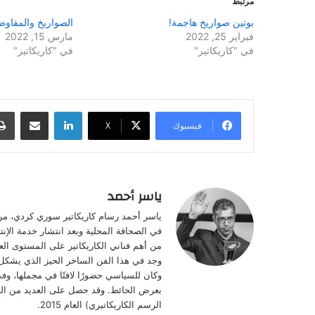
مرتبط
بوتين صواريخ هاجمة!
الصواريخ والمفاو
فبراير 25, 2022
مارس 15, 2022
في "كاريكاتير"
في "كاريكاتير"
لينكدإن
مشاركة عبر البريد
فيسبوك
‫X
ياسر أحمد
في الصحافة المحلية وبعد انتشار خدمة الإن
من أهم فناني الكاريكاتير على المستوى الع
وجد في هذا الفن الساخر الحيز الذي يشكل 
وكان للسياسي حضورًا لافتًا في مجملها، وفي
بعرض الحائط. وقد حصل على العديد من الجوائ
الرسم الكاريكاتيري) العام 2015.