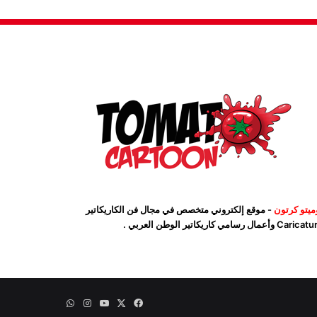
ميتو كرتون
- موقع إلكتروني متخصص في مجال فن الكاريكاتير
Car وأعمال رسامي كاريكاتير الوطن العربي .
‫X
فيسبوك
‫YouTube
انستقرام
واتساب