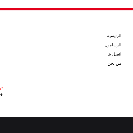
الرئيسية
الرسامون
اتصل بنا
من نحن
تو
icature