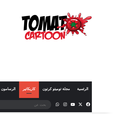
الرئسية
مجلة توميتو كرتون
كاريكاتير
الرسامون
‫X
فيسبوك
‫YouTube
انستقرام
واتساب