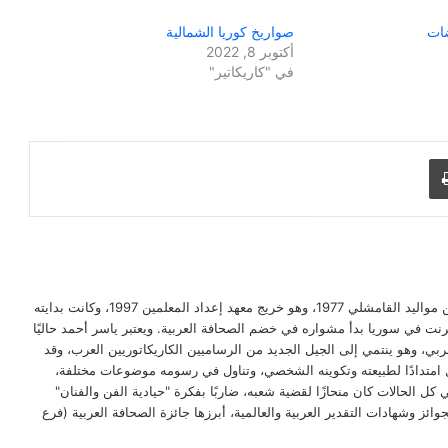
ضات
صواريخ كوريا الشمالية
أكتوبر 8, 2022
في "كاريكاتير"
طباعة
ياسر أحمد رسام كاريكاتير سوري كردي، من مواليد القامشلي 1977، وهو خريج معهد إعداد المعلمين 1997، وكانت بدايته
ترنت في سوريا بدأ مشواره في خضم الصحافة العربية. ويعتبر ياسر أحمد حاليًا
ربي، وهو ينتمي إلى الجيل الجديد من الرساميين الكاريكاتوريين العرب، وقد
امتدادًا لطبيعته وتكوينه الشخصي، وتناول في رسومه موضوعات مختلفة،
 كل الحالات كان منحازًا لقضية شعبه، ضاربًا بفكرة "حيادية الفن والفنان"
ز وشهادات التقدير العربية والعالمية، أبرزها جائزة الصحافة العربية (فرع