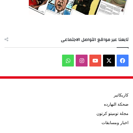
تابعنا عبر مواقع التواصل الاجتماعى
‫X
فيسبوك
‫YouTube
انستقرام
واتساب
كاريكاتير
ضحكة النهارده
مجلة توميتو كرتون
اخبار ومسابقات