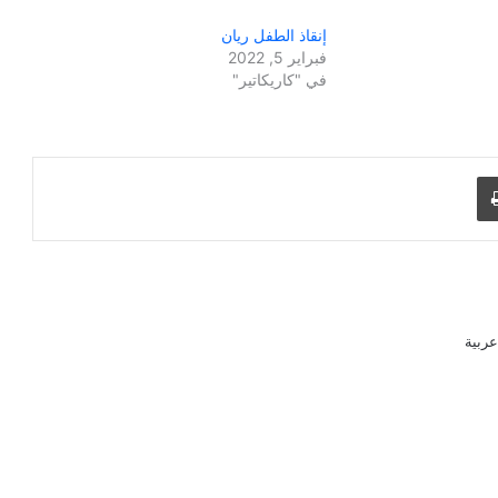
إنقاذ الطفل ريان
فبراير 5, 2022
في "كاريكاتير"
طباعة
ربية