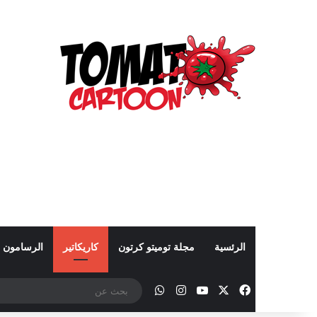
الرئسية
مجلة توميتو كرتون
كاريكاتير
الرسامون
‫X
فيسبوك
‫YouTube
انستقرام
واتساب