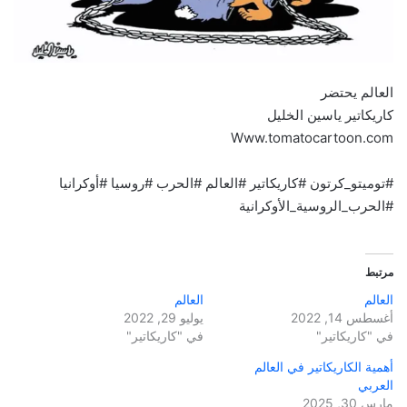
العالم يحتضر
كاريكاتير ياسين الخليل
Www.tomatocartoon.com
#توميتو_كرتون #كاريكاتير #العالم #الحرب #روسيا #أوكرانيا
#الحرب_الروسية_الأوكرانية
مرتبط
العالم
العالم
أغسطس 14, 2022
يوليو 29, 2022
في "كاريكاتير"
في "كاريكاتير"
أهمية الكاريكاتير في العالم
العربي
مارس 30, 2025