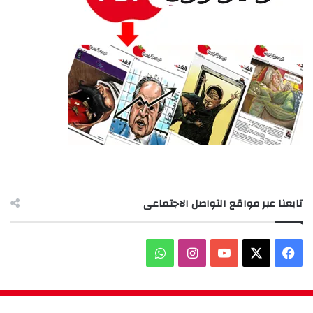
تابعنا عبر مواقع التواصل الاجتماعى
‫X
فيسبوك
‫YouTube
انستقرام
واتساب