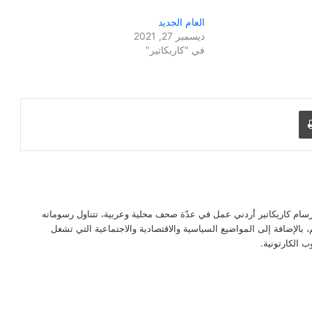
العام الجديد
ديسمبر 27, 2021
في "كاريكاتير"
طباعة
 حجاج (مواليد رام الله 1967) هو رسام كاريكاتير أردني عمل في عدّة صحف محلية وعربية، تتناول رسوماته
الإضافة إلى المواضيع السياسية والاقتصادية والاجتماعية التي تشغل
 الكارتونية.