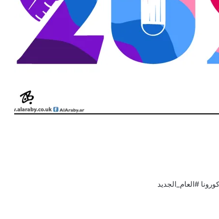
رونا #العام_الجديد