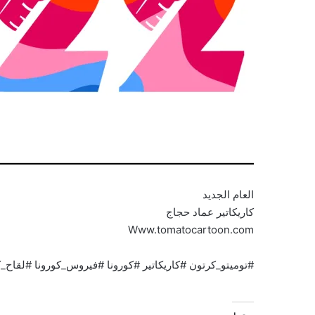
العام الجديد
كاريكاتير عماد حجاج
Www.tomatocartoon.com
#توميتو_كرتون #كاريكاتير #كورونا #فيروس_كورونا #لقاح_كو