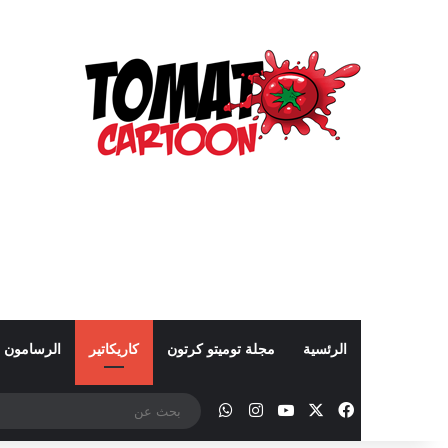
الرئسية
مجلة توميتو كرتون
كاريكاتير
الرسامون
‫X
فيسبوك
‫YouTube
انستقرام
واتساب