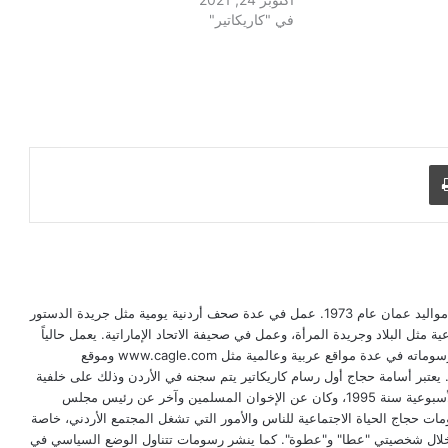
في "كاريكاتير"
طباعة
أسامة عيد حجاج، فنان كاريكاتير أردني من مواليد عمان عام 1973. عمل في عدة صحف أردنية يومية مثل جريدة الدستور
ة مثل البلاد وجريدة المرأة، وعمل في صحيفة الاتحاد الإماراتية. يعمل حالياً
في جريدة العرب اليوم الأردنية. كما ينشر رسوماته في عدة مواقع عربية وعالمية مثل www.cagle.com وموقع
http://www.cartoonmovement./ . يعتبر أسامة حجاج أول رسام كاريكاتير يتم سجنه في الأردن وذلك على خلفية
رسم كاريكاتيري نُشر له في جريدة البلاد الأسبوعية سنة 1995، وكان عن الإخوان المسلمين وآخر عن رئيس مجلس
مات حجاج الحياة الاجتماعية للناس والأمور التي تشغل المجتمع الأردني، خاصة
 خلال شخصيتي "عطا" و"عطوة". كما ينشر رسومات تتناول الوضع السياسي في