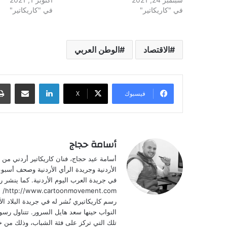
في "كاريكاتير"
في "كاريكاتير"
الاقتصاد
الوطن العربي
لينكدإن
مشاركة عبر البريد
فيسبوك
‫X
أسامة حجاج
الأردنية وجريدة الرأي الأردنية وصحف أسبوعي
com
النواب حينها سعد هايل السرور. تتناول رسو
تلك التي تركز على فئة الشباب، وذلك من