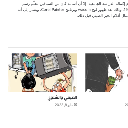
كماله الدراسة الجامعية، إلا أن أسامة كان من السباقين لتعلّم رسم
الكاريكاتير باستخدام الكمبيوتر في فترة 1996، وذلك بعد ظهور لوح wacom وبرنامج Corel Painter، ويشار إلى أنه
مال أقلام الحبر الصيني قبل ذلك.
الصيفي والشتوي
مايو 8, 2022