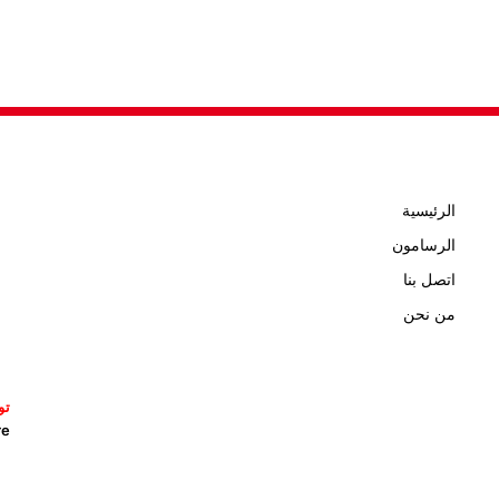
الرئيسية
الرسامون
اتصل بنا
من نحن
تو
icature