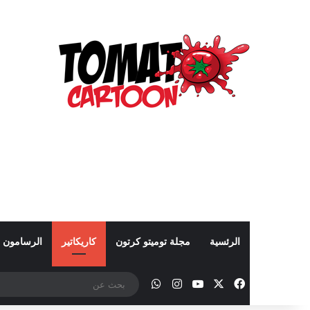
الرئسية
مجلة توميتو كرتون
كاريكاتير
الرسامون
‫X
فيسبوك
‫YouTube
انستقرام
واتساب