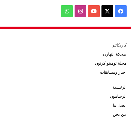
‫X
فيسبوك
‫YouTube
انستقرام
واتساب
كاريكاتير
ضحكة النهارده
مجلة توميتو كرتون
اخبار ومسابقات
الرئيسية
الرسامون
اتصل بنا
من نحن