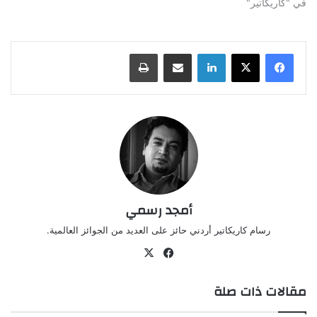
في "كاريكاتير"
لينكدإن
مشاركة عبر البريد
طباعة
أمجد رسمي
رسام كاريكاتير أردني حائز على العديد من الجوائز العالمية.
‫X
فيسبوك
مقالات ذات صلة