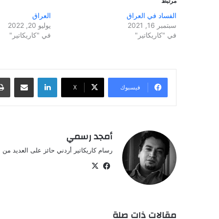
مرتبط
الفساد في العراق
العراق
سبتمبر 16, 2021
يوليو 20, 2022
في "كاريكاتير"
في "كاريكاتير"
لينكدإن
مشاركة عبر البريد
فيسبوك
‫X
أمجد رسمي
رسام كاريكاتير أردني حائز على العديد من ال
‫X
فيسبوك
مقالات ذات صلة