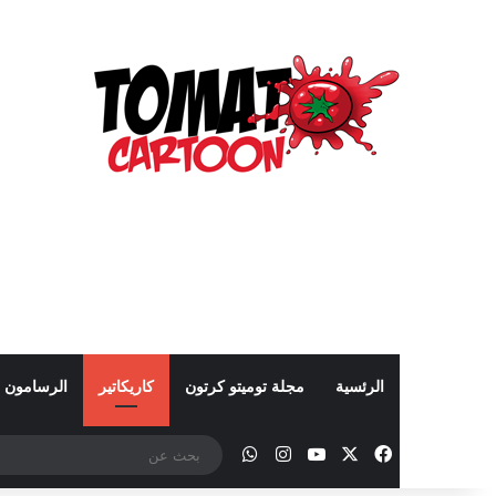
الرئسية
مجلة توميتو كرتون
كاريكاتير
الرسامون
‫X
فيسبوك
‫YouTube
انستقرام
واتساب