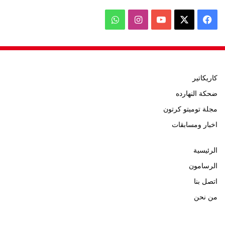
‫X
فيسبوك
‫YouTube
انستقرام
واتساب
كاريكاتير
ضحكة النهارده
مجلة توميتو كرتون
اخبار ومسابقات
الرئيسية
الرسامون
اتصل بنا
من نحن