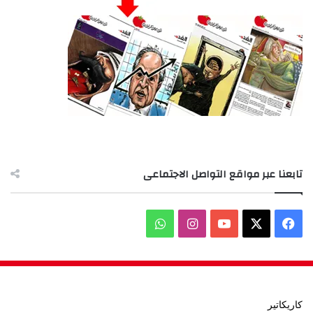
تابعنا عبر مواقع التواصل الاجتماعى
‫X
فيسبوك
‫YouTube
انستقرام
واتساب
كاريكاتير