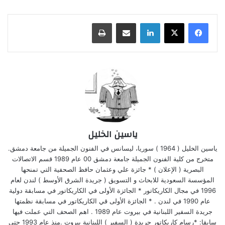
لينكدإن
مشاركة عبر البريد
طباعة
ياسين الخليل
ياسين الخليل ( 1964 ) سوريا، ليسانس في الفنون الجميلة من جامعة دمشق.
متخرج من كلية الفنون الجميلة جامعة دمشق 00 عام 1989 قسم الاتصالات
البصرية ( الإعلان ) * جائزة علي وعثمان حافظ الصحفية التي تمنحها
المؤسسة السعودية للابحاث و التسويق ( جريدة الشرق الأوسط ) لندن لعام
1996 في مجال الكاريكاتور * الجائزة الأولى في الكاريكاتور في مسابقة دولية
عام 1990 في لندن . * الجائزة الأولى قي الكاريكاتور في مسابقة نظمتها
جريدة السفير اللبنانية في بيروت عام 1989 . اهم الصحف التي عملت فيها
سابقا: *رسام كاريكاتور جريدة ( السفير ) اللبنانية بيروت .منذ عام 1993 حتى