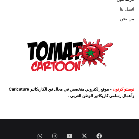
اتصل بنا
من نحن
توميتو كرتون
- موقع إلكتروني متخصص في مجال فن الكاريكاتير Caricature
وأعمال رسامي كاريكاتير الوطن العربي .
فيسبوك
‫X
‫YouTube
انستقرام
واتساب