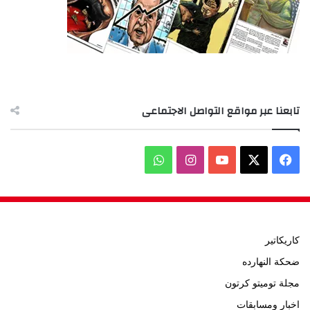
تابعنا عبر مواقع التواصل الاجتماعى
‫X
فيسبوك
‫YouTube
انستقرام
واتساب
كاريكاتير
ضحكة النهارده
مجلة توميتو كرتون
اخبار ومسابقات