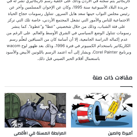
كاريكاتير يتم سجنه في الأردن وذلك على خلفية رسم كاريكاتيري نُشر له في
جريدة البلاد الأسبوعية سنة 1995، وكان عن الإخوان المسلمين وآخر عن
رئيس مجلس النواب حينها سعد هايل السرور. تتناول رسومات حجاج الحياة
الاجتماعية للناس والأمور التي تشغل المجتمع الأردني، خاصة تلك التي تركز
على فئة الشباب، وذلك من خلال شخصيتي "عطا" و"عطوة". كما ينشر
رسومات تتناول الوضع السياسي في الشرق الأوسط والعالم. على الرغم من
عدم إكماله الدراسة الجامعية، إلا أن أسامة كان من السباقين لتعلّم رسم
الكاريكاتير باستخدام الكمبيوتر في فترة 1996، وذلك بعد ظهور لوح wacom
وبرنامج Corel Painter، ويشار إلى أنه اعتمد الرسم باللونين الأبيض والأسود
باستعمال أقلام الحبر الصيني قبل ذلك.
مقالات ذات صلة
أميركا والصين
المرابطة المسنة في الأقصى