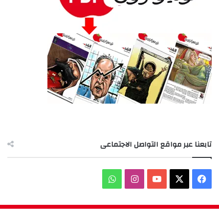
تابعنا عبر مواقع التواصل الاجتماعى
‫X
فيسبوك
‫YouTube
انستقرام
واتساب