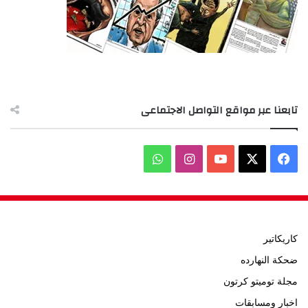
تابعنا عبر مواقع التواصل الاجتماعى
‫X
فيسبوك
‫YouTube
انستقرام
واتساب
كاريكاتير
ضحكة النهارده
مجلة توميتو كرتون
اخبار ومسابقات