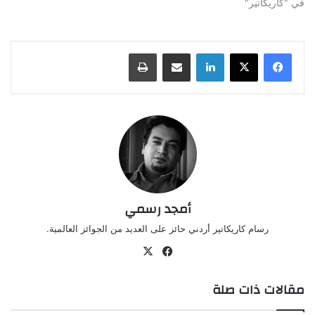
في "كاريكاتير"
لينكدإن
مشاركة عبر البريد
طباعة
أمجد رسمي
رسام كاريكاتير أردني حائز على العديد من الجوائز العالمية.
‫X
فيسبوك
مقالات ذات صلة