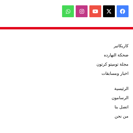
‫X
فيسبوك
‫YouTube
انستقرام
واتساب
كاريكاتير
ضحكة النهارده
مجلة توميتو كرتون
اخبار ومسابقات
الرئيسية
الرسامون
اتصل بنا
من نحن