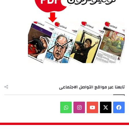
تابعنا عبر مواقع التواصل الاجتماعى
‫X
فيسبوك
‫YouTube
انستقرام
واتساب