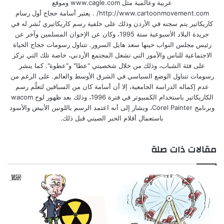
عربية وعالمية مثل www.cagle.com وموقع
http://www.cartoonmovement.com/ . يعتبر أسامة حجاج أول رسام
كاريكاتير يتم سجنه في الأردن وذلك على خلفية رسم كاريكاتيري نُشر له في
جريدة البلاد الأسبوعية سنة 1995، وكان عن الإخوان المسلمين وآخر عن
رئيس مجلس النواب حينها سعد هايل السرور. تتناول رسومات حجاج الحياة
الاجتماعية للناس والأمور التي تشغل المجتمع الأردني، خاصة تلك التي تركز
على فئة الشباب، وذلك من خلال شخصيتي "عطا" و"عطوة". كما ينشر
رسومات تتناول الوضع السياسي في الشرق الأوسط والعالم. على الرغم من
عدم إكماله الدراسة الجامعية، إلا أن أسامة كان من السباقين لتعلّم رسم
الكاريكاتير باستخدام الكمبيوتر في فترة 1996، وذلك بعد ظهور لوح wacom
وبرنامج Corel Painter، ويشار إلى أنه اعتمد الرسم باللونين الأبيض والأسود
باستعمال أقلام الحبر الصيني قبل ذلك.
مقالات ذات صلة