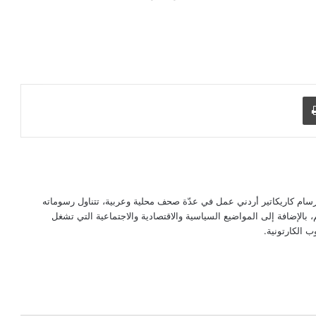
طباعة
 حجاج (مواليد رام الله 1967) هو رسام كاريكاتير أردني عمل في عدّة صحف محلية وعربية، تتناول رسوماته
الإضافة إلى المواضيع السياسية والاقتصادية والاجتماعية التي تشغل
 الكارتونية.