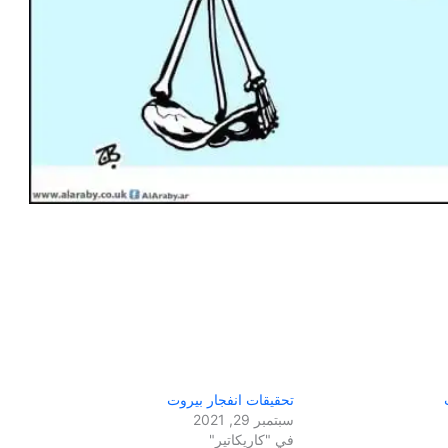
تحقيقات انفجار بيروت
سبتمبر 29, 2021
في "كاريكاتير"