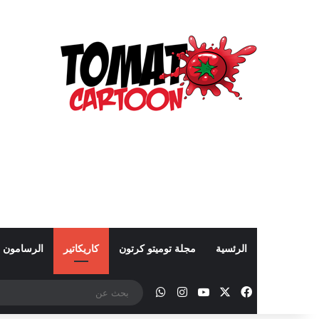
الرئسية
مجلة توميتو كرتون
كاريكاتير
الرسامون
‫X
فيسبوك
‫YouTube
انستقرام
واتساب