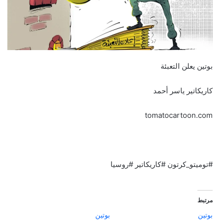
بوتين يعلن التعبئة
كاريكاتير ياسر أحمد
tomatocartoon.com
#توميتو_كرتون #كاريكاتير #روسيا
مرتبط
بوتين
بوتين