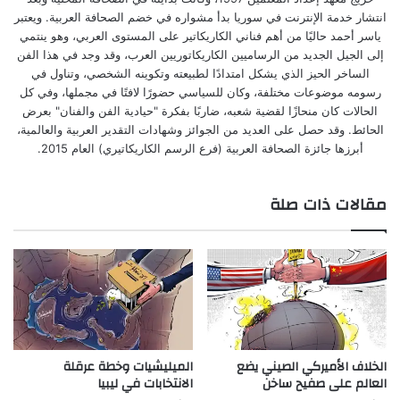
انتشار خدمة الإنترنت في سوريا بدأ مشواره في خضم الصحافة العربية. ويعتبر
ياسر أحمد حاليًا من أهم فناني الكاريكاتير على المستوى العربي، وهو ينتمي
إلى الجيل الجديد من الرساميين الكاريكاتوريين العرب، وقد وجد في هذا الفن
الساخر الحيز الذي يشكل امتدادًا لطبيعته وتكوينه الشخصي، وتناول في
رسومه موضوعات مختلفة، وكان للسياسي حضورًا لافتًا في مجملها، وفي كل
الحالات كان منحازًا لقضية شعبه، ضاربًا بفكرة "حيادية الفن والفنان" بعرض
الحائط. وقد حصل على العديد من الجوائز وشهادات التقدير العربية والعالمية،
أبرزها جائزة الصحافة العربية (فرع الرسم الكاريكاتيري) العام 2015.
مقالات ذات صلة
الخلاف الأميركي الصيني يضع
الميليشيات وخطة عرقلة
العالم على صفيح ساخن
الانتخابات في ليبيا