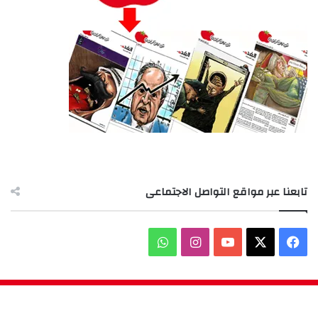
تابعنا عبر مواقع التواصل الاجتماعى
‫X
فيسبوك
‫YouTube
انستقرام
واتساب