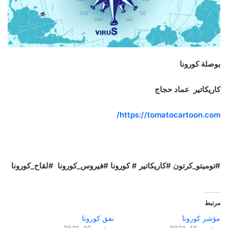
بوصلة كورونا
كاريكاتير عماد حجاج
https://tomatocartoon.com/
#توميتو_كرتون #كاريكاتير # كورونا #فيروس_كورونا #لقاح_كورونا
مرتبط
مؤشر كورونا
نفق كورونا