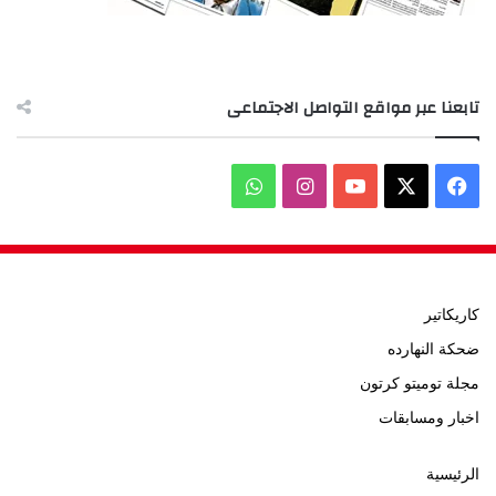
تابعنا عبر مواقع التواصل الاجتماعى
‫X
فيسبوك
‫YouTube
انستقرام
واتساب
كاريكاتير
ضحكة النهارده
مجلة توميتو كرتون
اخبار ومسابقات
الرئيسية