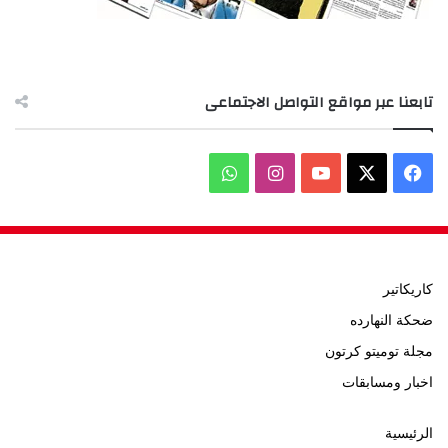
تابعنا عبر مواقع التواصل الاجتماعى
‫X
فيسبوك
‫YouTube
انستقرام
واتساب
كاريكاتير
ضحكة النهارده
مجلة توميتو كرتون
اخبار ومسابقات
الرئيسية