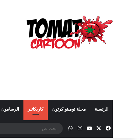
الرئسية
مجلة توميتو كرتون
كاريكاتير
الرسامون
‫X
فيسبوك
‫YouTube
انستقرام
واتساب