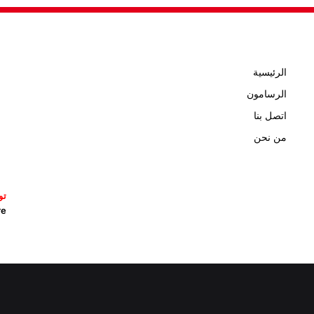
الرئيسية
الرسامون
اتصل بنا
من نحن
تو
icature