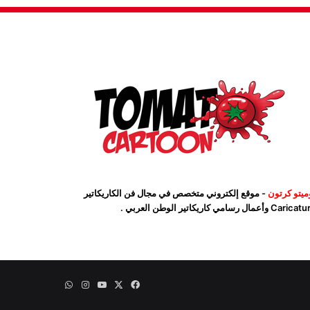
ميتو كرتون
- موقع إلكتروني متخصص في مجال فن الكاريكاتير
Car وأعمال رسامي كاريكاتير الوطن العربي .
‫X
فيسبوك
‫YouTube
انستقرام
واتساب