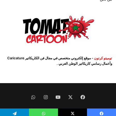
توميتو كرتون
- موقع إلكتروني متخصص في مجال فن الكاريكاتير Caricature
وأعمال رسامي كاريكاتير الوطن العربي .
فيسبوك
‫X
‫YouTube
انستقرام
واتساب