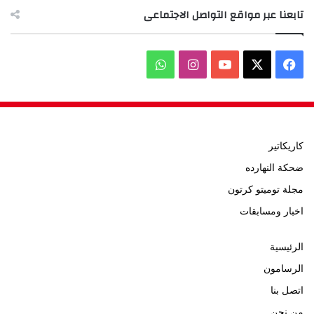
تابعنا عبر مواقع التواصل الاجتماعى
‫X
فيسبوك
‫YouTube
انستقرام
واتساب
كاريكاتير
ضحكة النهارده
مجلة توميتو كرتون
اخبار ومسابقات
الرئيسية
الرسامون
اتصل بنا
من نحن