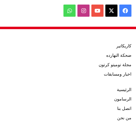
‫X
فيسبوك
‫YouTube
انستقرام
واتساب
كاريكاتير
ضحكة النهارده
مجلة توميتو كرتون
اخبار ومسابقات
الرئيسية
الرسامون
اتصل بنا
من نحن