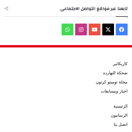
تابعنا عبر مواقع التواصل الاجتماعى
‫X
فيسبوك
‫YouTube
انستقرام
واتساب
كاريكاتير
ضحكة النهارده
مجلة توميتو كرتون
اخبار ومسابقات
الرئيسية
الرسامون
اتصل بنا