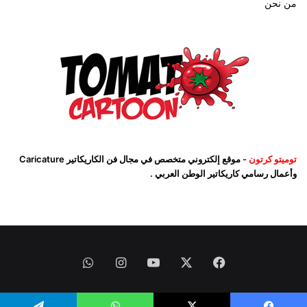
من نحن
توميتو كرتون
- موقع إلكتروني متخصص في مجال فن الكاريكاتير Caricature
وأعمال رسامي كاريكاتير الوطن العربي .
فيسبوك
‫X
‫YouTube
انستقرام
واتساب