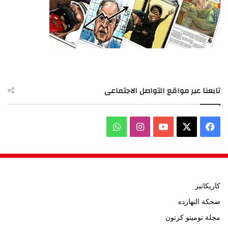
تابعنا عبر مواقع التواصل الاجتماعى
‫X
فيسبوك
‫YouTube
انستقرام
واتساب
كاريكاتير
ضحكة النهارده
مجلة توميتو كرتون