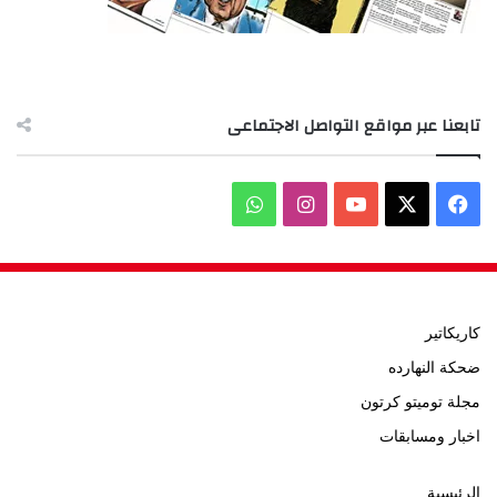
تابعنا عبر مواقع التواصل الاجتماعى
‫X
فيسبوك
‫YouTube
انستقرام
واتساب
كاريكاتير
ضحكة النهارده
مجلة توميتو كرتون
اخبار ومسابقات
الرئيسية