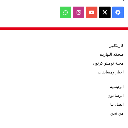
‫X
فيسبوك
‫YouTube
انستقرام
واتساب
كاريكاتير
ضحكة النهارده
مجلة توميتو كرتون
اخبار ومسابقات
الرئيسية
الرسامون
اتصل بنا
من نحن