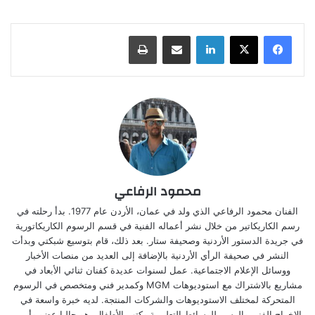
لينكدإن
مشاركة عبر البريد
طباعة
محمود الرفاعي
الفنان محمود الرفاعي الذي ولد في عمان، الأردن عام 1977. بدأ رحلته في
رسم الكاريكاتير من خلال نشر أعماله الفنية في قسم الرسوم الكاريكاتورية
في جريدة الدستور الأردنية وصحيفة ستار. بعد ذلك، قام بتوسيع شبكتي وبدأت
النشر في صحيفة الرأي الأردنية بالإضافة إلى العديد من منصات الأخبار
ووسائل الإعلام الاجتماعية. عمل لسنوات عديدة كفنان ثنائي الأبعاد في
مشاريع بالاشتراك مع استوديوهات MGM وكمدير فني ومتخصص في الرسوم
المتحركة لمختلف الاستوديوهات والشركات المنتجة. لديه خبرة واسعة في
الإخراج الفني والرسم للوسائط التعليمية وكتب الأطفال. هو حاليا عضو وأمين