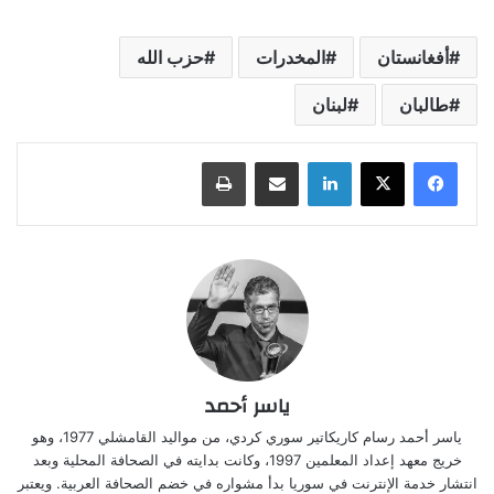
أفغانستان
المخدرات
حزب الله
طالبان
لبنان
لينكدإن
مشاركة عبر البريد
طباعة
ياسر أحمد
ياسر أحمد رسام كاريكاتير سوري كردي، من مواليد القامشلي 1977، وهو
خريج معهد إعداد المعلمين 1997، وكانت بدايته في الصحافة المحلية وبعد
انتشار خدمة الإنترنت في سوريا بدأ مشواره في خضم الصحافة العربية. ويعتبر