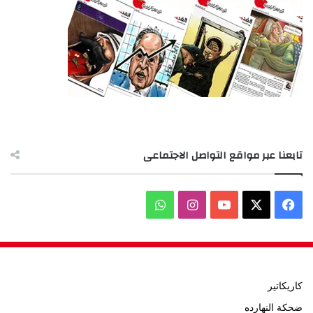
تابعنا عبر مواقع التواصل الاجتماعى
‫X
فيسبوك
‫YouTube
انستقرام
واتساب
كاريكاتير
ضحكة النهارده