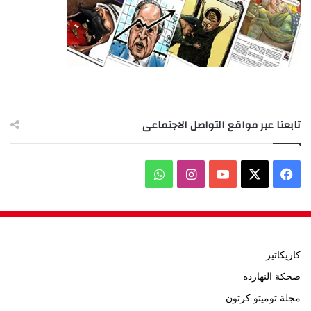
تابعنا عبر مواقع التواصل الاجتماعى
‫X
فيسبوك
‫YouTube
انستقرام
واتساب
كاريكاتير
ضحكة النهارده
مجلة توميتو كرتون