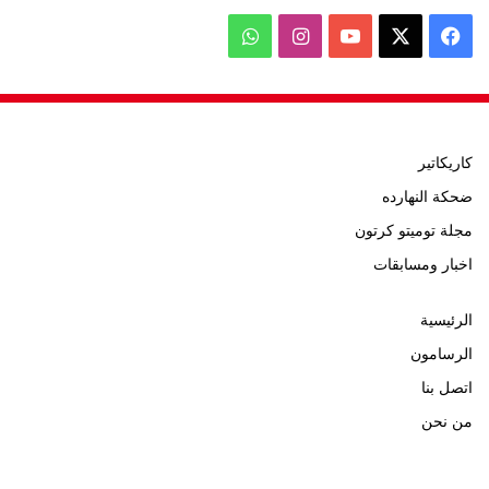
‫X
فيسبوك
‫YouTube
انستقرام
واتساب
كاريكاتير
ضحكة النهارده
مجلة توميتو كرتون
اخبار ومسابقات
الرئيسية
الرسامون
اتصل بنا
من نحن