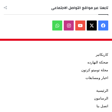
تابعنا عبر مواقع التواصل الاجتماعى
‫X
فيسبوك
‫YouTube
انستقرام
واتساب
كاريكاتير
ضحكة النهارده
مجلة توميتو كرتون
اخبار ومسابقات
الرئيسية
الرسامون
اتصل بنا