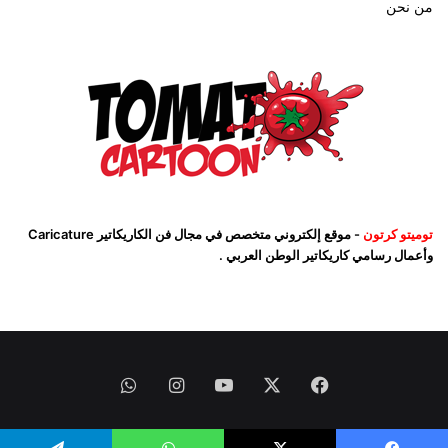
من نحن
توميتو كرتون
- موقع إلكتروني متخصص في مجال فن الكاريكاتير Caricature
وأعمال رسامي كاريكاتير الوطن العربي .
فيسبوك
‫X
‫YouTube
انستقرام
واتساب