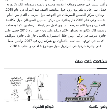
رأفت لينشر في صحف ومواقع اعلامية محلية وعالمية رسوماته الكاريكاتورية .
حصل على جائزة تلفزيون رؤيا حول مناهضة العنف ضد المرأة في عام 2015،
وجائزة مركز الحسين للسرطان عن التوعية حول سرطان الثدي من العام
نفسه. وفي عام 2016 فاز بجائزة من مركز الحسين للسرطان حول مكافحة
التدخين، ومنها اقام معرضه السنوي الاول مع رابطة الرسامين. كما وحصلت
رسمته الكاريكاتورية بعنوان «لكم دينكم ولي دين» في عام 2016 حصل على
جائزة شرفية في تركيا . ومن خلال استمراره بالعمل حاز على جائزة سواليف
الادبية في دورتها السادسة، بالتعاون مع شركة زين في 2017. واخيرا حصل
على جائزة شرفية في البرازيل حول موضوع « الادب والكتاب « 2018
مقالات ذات صلة
وضع التنمية
فواتير الكهرباء