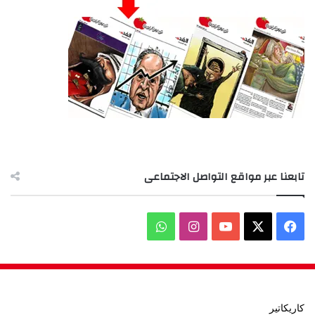
تابعنا عبر مواقع التواصل الاجتماعى
‫X
فيسبوك
‫YouTube
انستقرام
واتساب
كاريكاتير