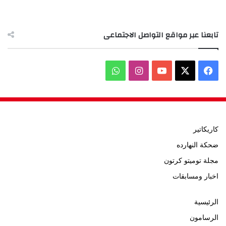
تابعنا عبر مواقع التواصل الاجتماعى
‫X
فيسبوك
‫YouTube
انستقرام
واتساب
كاريكاتير
ضحكة النهارده
مجلة توميتو كرتون
اخبار ومسابقات
الرئيسية
الرسامون