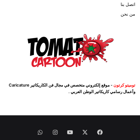
اتصل بنا
من نحن
توميتو كرتون
- موقع إلكتروني متخصص في مجال فن الكاريكاتير Caricature
وأعمال رسامي كاريكاتير الوطن العربي .
فيسبوك
‫X
‫YouTube
انستقرام
واتساب