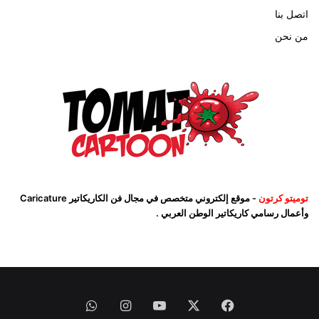
اتصل بنا
من نحن
توميتو كرتون
- موقع إلكتروني متخصص في مجال فن الكاريكاتير Caricature
وأعمال رسامي كاريكاتير الوطن العربي .
فيسبوك
‫X
‫YouTube
انستقرام
واتساب