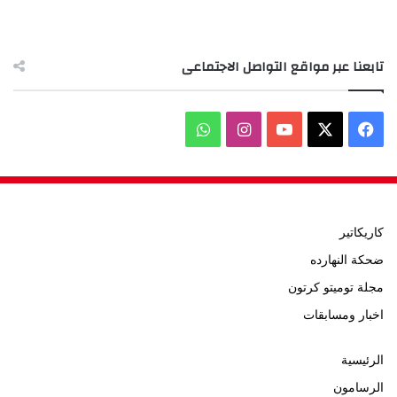
تابعنا عبر مواقع التواصل الاجتماعى
‫X
فيسبوك
‫YouTube
انستقرام
واتساب
كاريكاتير
ضحكة النهارده
مجلة توميتو كرتون
اخبار ومسابقات
الرئيسية
الرسامون