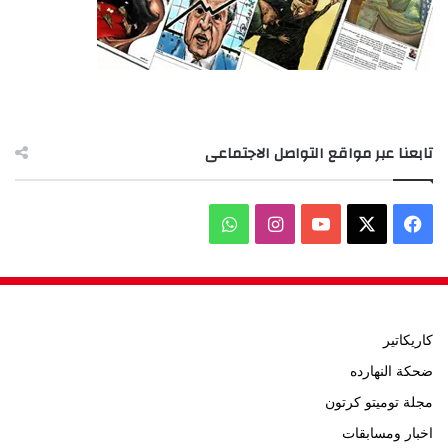
تابعنا عبر مواقع التواصل الاجتماعى
‫X
فيسبوك
‫YouTube
انستقرام
واتساب
كاريكاتير
ضحكة النهارده
مجلة توميتو كرتون
اخبار ومسابقات