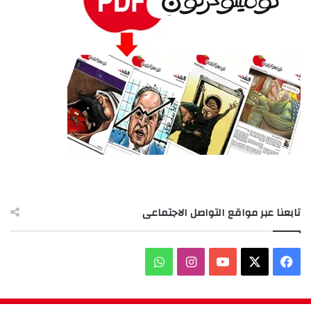
تابعنا عبر مواقع التواصل الاجتماعى
‫X
فيسبوك
‫YouTube
انستقرام
واتساب