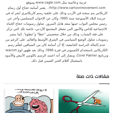
عربية وعالمية مثل www.cagle.com وموقع
http://www.cartoonmovement.com/ . يعتبر أسامة حجاج أول رسام
كاريكاتير يتم سجنه في الأردن وذلك على خلفية رسم كاريكاتيري نُشر له في
جريدة البلاد الأسبوعية سنة 1995، وكان عن الإخوان المسلمين وآخر عن
رئيس مجلس النواب حينها سعد هايل السرور. تتناول رسومات حجاج الحياة
الاجتماعية للناس والأمور التي تشغل المجتمع الأردني، خاصة تلك التي تركز
على فئة الشباب، وذلك من خلال شخصيتي "عطا" و"عطوة". كما ينشر
رسومات تتناول الوضع السياسي في الشرق الأوسط والعالم. على الرغم من
عدم إكماله الدراسة الجامعية، إلا أن أسامة كان من السباقين لتعلّم رسم
الكاريكاتير باستخدام الكمبيوتر في فترة 1996، وذلك بعد ظهور لوح wacom
وبرنامج Corel Painter، ويشار إلى أنه اعتمد الرسم باللونين الأبيض والأسود
باستعمال أقلام الحبر الصيني قبل ذلك.
مقالات ذات صلة