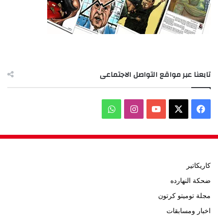
تابعنا عبر مواقع التواصل الاجتماعى
‫X
فيسبوك
‫YouTube
انستقرام
واتساب
كاريكاتير
ضحكة النهارده
مجلة توميتو كرتون
اخبار ومسابقات