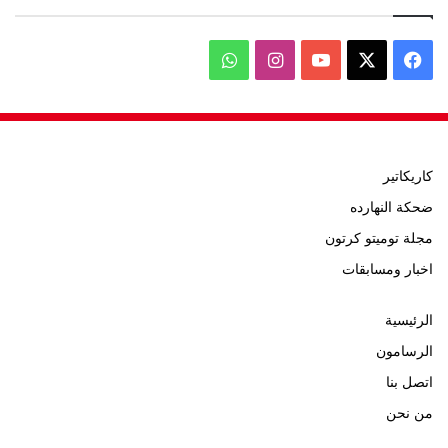
‫X
فيسبوك
‫YouTube
انستقرام
واتساب
كاريكاتير
ضحكة النهارده
مجلة توميتو كرتون
اخبار ومسابقات
الرئيسية
الرسامون
اتصل بنا
من نحن