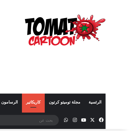
الرئسية
مجلة توميتو كرتون
كاريكاتير
الرسامون
‫X
فيسبوك
‫YouTube
انستقرام
واتساب