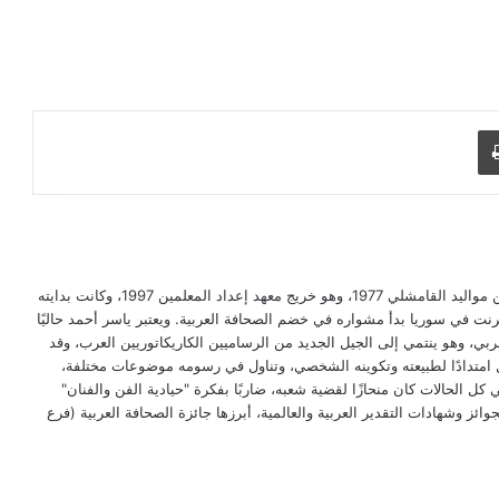
طباعة
ياسر أحمد رسام كاريكاتير سوري كردي، من مواليد القامشلي 1977، وهو خريج معهد إعداد المعلمين 1997، وكانت بدايته
ترنت في سوريا بدأ مشواره في خضم الصحافة العربية. ويعتبر ياسر أحمد حاليًا
ربي، وهو ينتمي إلى الجيل الجديد من الرساميين الكاريكاتوريين العرب، وقد
امتدادًا لطبيعته وتكوينه الشخصي، وتناول في رسومه موضوعات مختلفة،
 كل الحالات كان منحازًا لقضية شعبه، ضاربًا بفكرة "حيادية الفن والفنان"
ز وشهادات التقدير العربية والعالمية، أبرزها جائزة الصحافة العربية (فرع