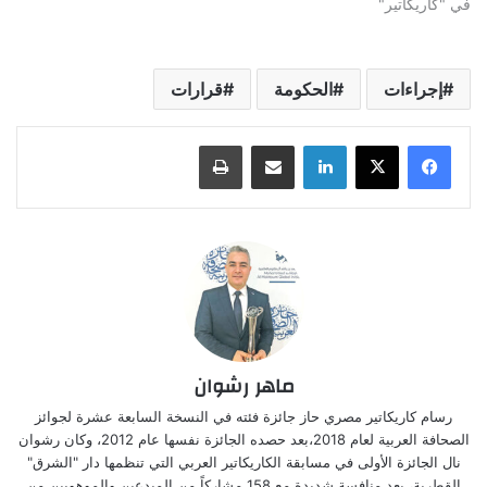
في "كاريكاتير"
إجراءات
الحكومة
قرارات
لينكدإن
مشاركة عبر البريد
طباعة
ماهر رشوان
رسام كاريكاتير مصري حاز جائزة فئته في النسخة السابعة عشرة لجوائز
الصحافة العربية لعام 2018،بعد حصده الجائزة نفسها عام 2012، وكان رشوان
نال الجائزة الأولى في مسابقة الكاريكاتير العربي التي تنظمها دار "الشرق"
القطرية، بعد منافسة شديدة مع 158 مشاركاً من المبدعين والموهوبين من