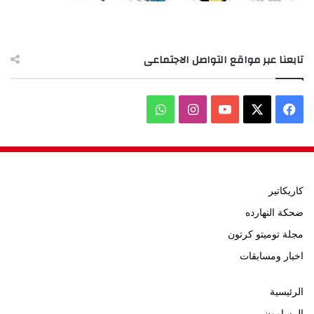
تابعنا عبر مواقع التواصل الاجتماعى
‫X
فيسبوك
‫YouTube
انستقرام
واتساب
كاريكاتير
ضحكة النهارده
مجلة توميتو كرتون
اخبار ومسابقات
الرئيسية
الرسامون