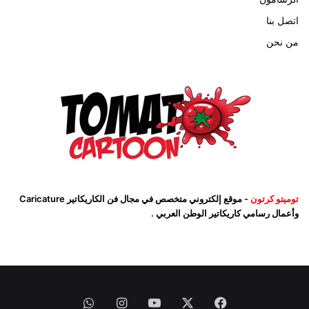
اتصل بنا
من نحن
توميتو كرتون
- موقع إلكتروني متخصص في مجال فن الكاريكاتير Caricature
وأعمال رسامي كاريكاتير الوطن العربي .
فيسبوك
‫X
‫YouTube
انستقرام
واتساب