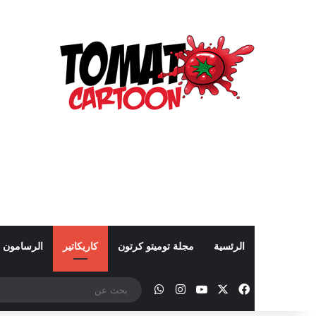
الرئسية
مجلة توميتو كرتون
كاريكاتير
الرسامون
‫X
فيسبوك
‫YouTube
انستقرام
واتساب