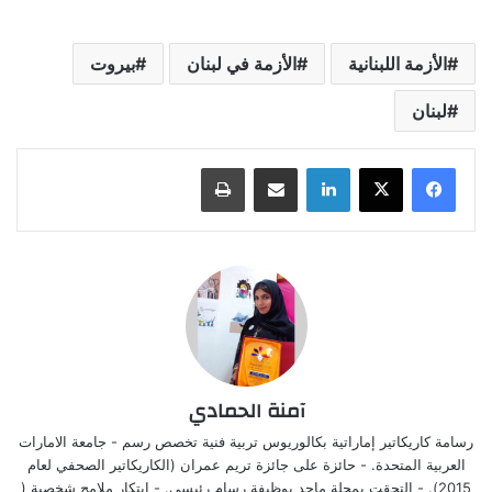
الأزمة اللبنانية
الأزمة في لبنان
بيروت
لبنان
لينكدإن
مشاركة عبر البريد
طباعة
آمنة الحمادي
رسامة كاريكاتير إماراتية بكالوريوس تربية فنية تخصص رسم - جامعة الامارات
العربية المتحدة. - حائزة على جائزة تريم عمران (الكاريكاتير الصحفي لعام
2015). - التحقت بمجلة ماجد بوظيفة رسام رئيسي. - ابتكار ملامح شخصية (