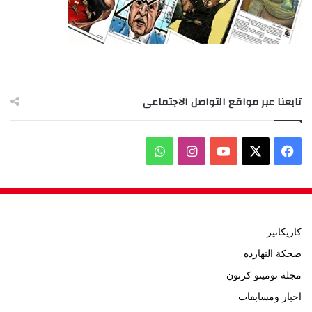
تابعنا عبر مواقع التواصل الاجتماعى
‫X
فيسبوك
‫YouTube
انستقرام
واتساب
كاريكاتير
ضحكة النهارده
مجلة توميتو كرتون
اخبار ومسابقات