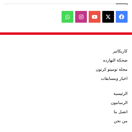
‫X
فيسبوك
‫YouTube
انستقرام
واتساب
كاريكاتير
ضحكة النهارده
مجلة توميتو كرتون
اخبار ومسابقات
الرئيسية
الرسامون
اتصل بنا
من نحن