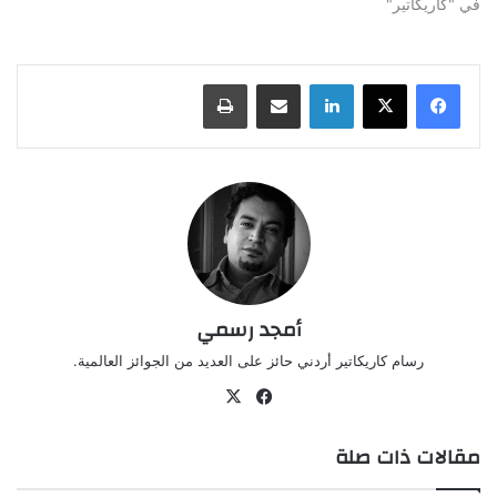
في "كاريكاتير"
لينكدإن
مشاركة عبر البريد
طباعة
أمجد رسمي
رسام كاريكاتير أردني حائز على العديد من الجوائز العالمية.
‫X
فيسبوك
مقالات ذات صلة