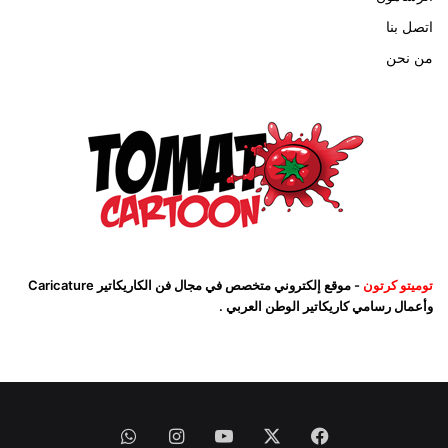
اتصل بنا
من نحن
توميتو كرتون
- موقع إلكتروني متخصص في مجال فن الكاريكاتير Caricature
وأعمال رسامي كاريكاتير الوطن العربي .
فيسبوك
‫X
‫YouTube
انستقرام
واتساب