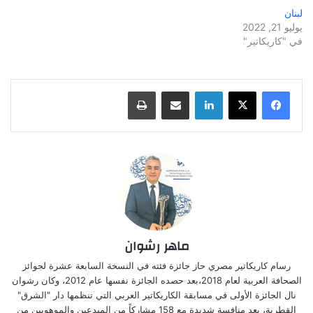
لبنان
يوليو 21, 2022
في "كاريكاتير"
لينكدإن
مشاركة عبر البريد
طباعة
ماهر رشوان
رسام كاريكاتير مصري حاز جائزة فئته في النسخة السابعة عشرة لجوائز
الصحافة العربية لعام 2018،بعد حصده الجائزة نفسها عام 2012، وكان رشوان
نال الجائزة الأولى في مسابقة الكاريكاتير العربي التي تنظمها دار "الشرق"
القطرية، بعد منافسة شديدة مع 158 مشاركاً من المبدعين والموهوبين من