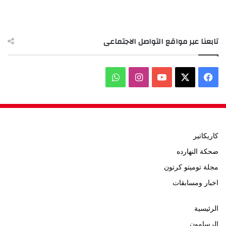
تابعنا عبر مواقع التواصل الاجتماعى
‫X
فيسبوك
‫YouTube
انستقرام
واتساب
كاريكاتير
ضحكة النهارده
مجلة توميتو كرتون
اخبار ومسابقات
الرئيسية
الرسامون