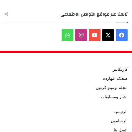
تابعنا عبر مواقع التواصل الاجتماعى
‫X
فيسبوك
‫YouTube
انستقرام
واتساب
كاريكاتير
ضحكة النهارده
مجلة توميتو كرتون
اخبار ومسابقات
الرئيسية
الرسامون
اتصل بنا