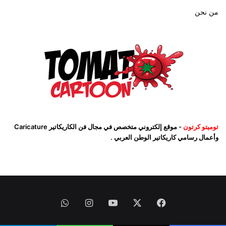
من نحن
توميتو كرتون
- موقع إلكتروني متخصص في مجال فن الكاريكاتير Caricature
وأعمال رسامي كاريكاتير الوطن العربي .
فيسبوك
‫X
‫YouTube
انستقرام
واتساب