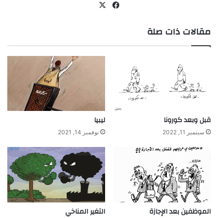
‫X
فيسبوك
مقالات ذات صلة
قبل وبعد كورونا
ليبيا
سبتمبر 11, 2022
نوفمبر 14, 2021
الموظفين بعد الإجازة
التغير المناخي