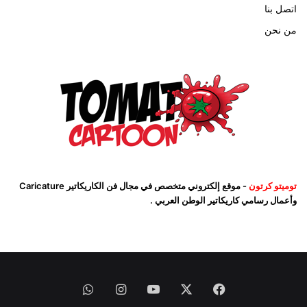
اتصل بنا
من نحن
توميتو كرتون
- موقع إلكتروني متخصص في مجال فن الكاريكاتير Caricature
وأعمال رسامي كاريكاتير الوطن العربي .
فيسبوك
‫X
‫YouTube
انستقرام
واتساب