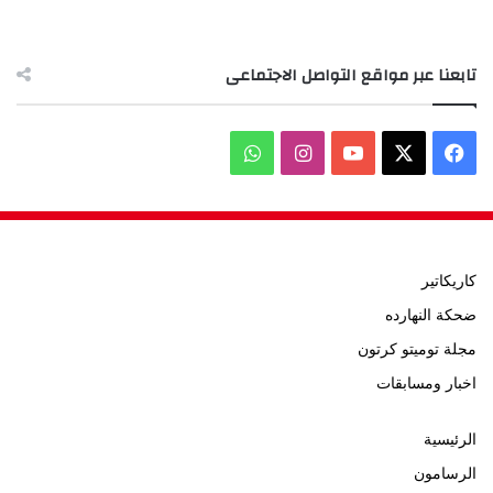
تابعنا عبر مواقع التواصل الاجتماعى
‫X
فيسبوك
‫YouTube
انستقرام
واتساب
كاريكاتير
ضحكة النهارده
مجلة توميتو كرتون
اخبار ومسابقات
الرئيسية
الرسامون