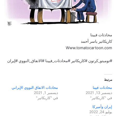
محادثات فيينا
كاريكاتير ياسر أحمد
Www.tomatocartoon.com
#توميتو_كرتون #كاريكاتير #محادثات_فيينا #الاتفاق_النووي #إيران
مرتبط
محادثات فيينا
محادثات الاتفاق النووي الإيراني
ديسمبر 13, 2021
ديسمبر 1, 2021
في "كاريكاتير"
في "كاريكاتير"
إيران وأميركا
يوليو 24, 2022