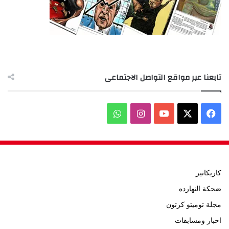
تابعنا عبر مواقع التواصل الاجتماعى
‫X
فيسبوك
‫YouTube
انستقرام
واتساب
كاريكاتير
ضحكة النهارده
مجلة توميتو كرتون
اخبار ومسابقات